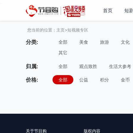
·
首页
短
您当前的位置：
主页
>
短视频专区
分类:
全部
美食
旅游
文化
其它
归属:
全部
观点致胜
生活大参考
历史文化课代表
中国奇闻说
价格:
全部
公益
积分
金币
关于节目购
版权内容