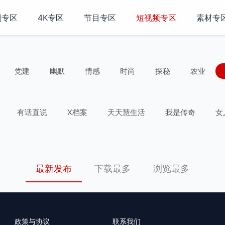
剧专区
4K专区
节目专区
短视频专区
素材专
党建
幽默
情感
时尚
探秘
农业
有话直说
X档案
天天慧生活
我是传奇
女
非常幽默素材版
秒闻
最新发布
下载最多
浏览最多
政策与协议
联系我们