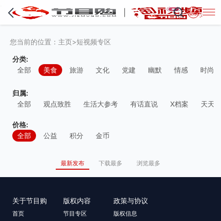
·
登录
您当前的位置：
主页
>
短视频专区
分类:
全部
美食
旅游
文化
党建
幽默
情感
时尚
归属:
全部
观点致胜
生活大参考
有话直说
X档案
天天
价格:
全部
公益
积分
金币
最新发布
下载最多
浏览最多
关于节目购
版权内容
政策与协议
首页
节目专区
版权信息