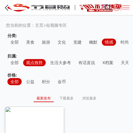
·
登录
您当前的位置：
主页
>
短视频专区
分类:
全部
美食
旅游
文化
党建
幽默
情感
时尚
归属:
全部
观点致胜
生活大参考
有话直说
X档案
天天
价格:
全部
公益
积分
金币
最新发布
下载最多
浏览最多