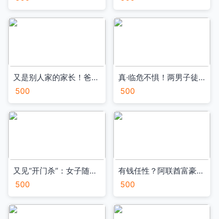
又是别人家的家长！爸爸给女儿做手工版俄罗斯方块VA
真·临危不惧！两男子徒手爬楼破窗灭火 上演逆火救援VA
500
500
又见“开门杀”：女子随意开车门致人死亡VA
有钱任性？阿联酋富豪欲拖南极冰山VA
500
500