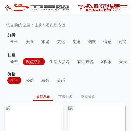
·
登录
您当前的位置：
主页
>
短视频专区
分类:
全部
美食
旅游
文化
党建
幽默
情感
时尚
归属:
全部
观点致胜
生活大参考
有话直说
X档案
天天
价格:
全部
公益
积分
金币
最新发布
下载最多
浏览最多