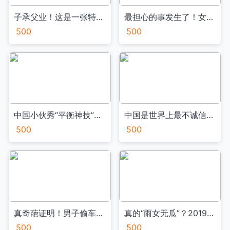
子承父业！这是一张特殊的录取通知书：编号01VA
最担心的事发生了！女子坐电车手指被车门夹骨折VA
500
500
中国小伙秀“平衡神技”国外网友：这是魔法吗？VA
中国是世界上最不诚信的国家？用实验和数据说话VA
500
500
真奇葩证明！男子偷车后发现没发票 竟到派出所开证明VA
真的“雨女无瓜”？2019网络热词年中盘点VA
500
500