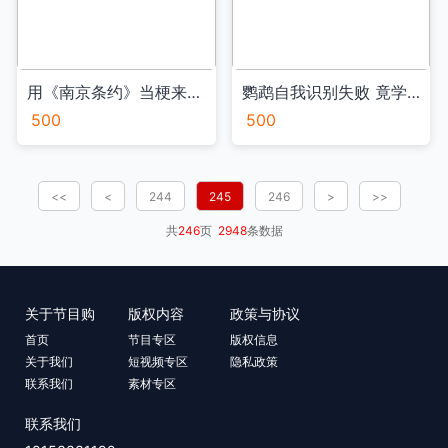
用《南京条约》当梗来追星？国耻家恨 请勿调侃！VA
鹦鹉自我识别失败 竟学会狗叫和看家VA
500
500
<<
<
244
245
246
>
>>
共
246
页
2948
条数据
关于节目购
版权内容
政策与协议
首页
节目专区
版权信息
关于我们
短视频专区
隐私政策
联系我们
素材专区
联系我们